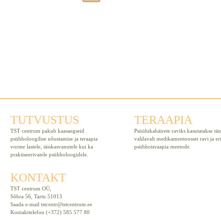
Täiskasvanutele
TUTVUSTUS
TERAAPIA
TST centrum pakub kaasaegseid
Psüühikahäirete raviks kasutatakse tä
psühholoogilise nõustamise ja teraapia
valdavalt medikamentoosset ravi ja er
vorme lastele, täiskasvanutele kui ka
psühhoteraapia meetode.
praktiseerivatele psühholoogidele.
KONTAKT
TST centrum OÜ,
Sõbra 56, Tartu 51013
Saada e-mail
tstcentr@tstcentrum.ee
Kontakttelefon (+372) 585 577 80