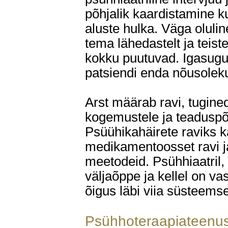
põhjalik kaardistamine k
aluste hulka. Väga olulin
tema lähedastelt ja teistel
kokku puutuvad. Igasugu
patsiendi enda nõusolek
Arst määrab ravi, tugine
kogemustele ja teaduspõh
Psüühikahäirete raviks k
medikamentoosset ravi j
meetodeid. Psühhiaatril,
väljaõppe ja kellel on v
õigus läbi viia süsteems
Psühhoteraapiateenu