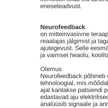
eneseteadvust.
Neurofeedback
on mitteinvasiivne teraap
reaalajas jälgimist ja tag
ajutegevust. Selle eesm
ja vaimset heaolu, koolit
Olemus
Neurofeedback põhineb e
tehnoloogial, mis mõõdab
ajal kantakse patsiendi 
edastavad aju elektrilise
analüüsib signaale ja ann