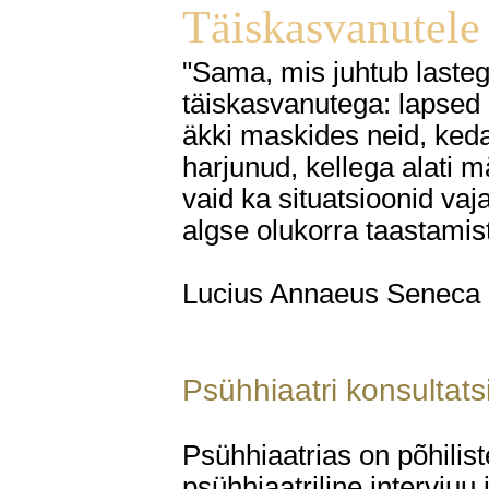
Täiskasvanutele
"Sama, mis juhtub lasteg
täiskasvanutega: lapsed
äkki maskides neid, ked
harjunud, kellega alati m
vaid ka situatsioonid va
algse olukorra taastamist
Lucius Annaeus Seneca
Psühhiaatri konsultats
Psühhiaatrias on põhilis
psühhiaatriline intervjuu 