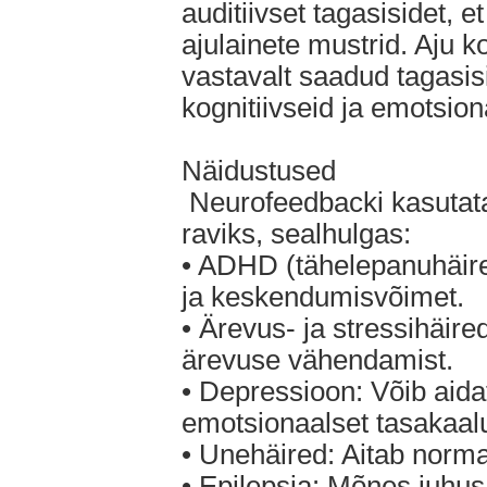
auditiivset tagasisidet, e
ajulainete mustrid. Aju 
vastavalt saadud tagasis
kognitiivseid ja emotsion
Näidustused
Neurofeedbacki kasutat
raviks, sealhulgas:
• ADHD (tähelepanuhäire
ja keskendumisvõimet.
• Ärevus- ja stressihäire
ärevuse vähendamist.
• Depressioon: Võib aida
emotsionaalset tasakaal
• Unehäired: Aitab norma
• Epilepsia: Mõnes juhu