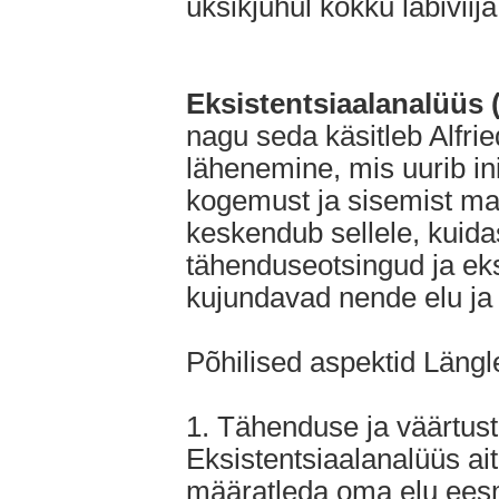
üksikjuhul kokku läbiviija
Eksistentsiaalanalüüs 
nagu seda käsitleb Alfrie
lähenemine, mis uurib in
kogemust ja sisemist ma
keskendub sellele, kuidas
tähenduseotsingud ja ek
kujundavad nende elu ja 
Põhilised aspektid Längl
1. Tähenduse ja väärtust
Eksistentsiaalanalüüs ait
määratleda oma elu eesm