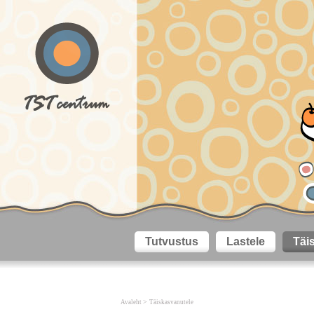
Tutvustus
Lastele
Täi
>
Avaleht
Täiskasvanutele