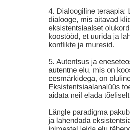
4. Dialoogiline teraapia
dialooge, mis aitavad kl
eksistentsiaalset olukord
koostööd, et uurida ja la
konflikte ja muresid.
5. Autentsus ja eneseteo
autentne elu, mis on koos
eesmärkidega, on olulin
Eksistentsiaalanalüüs toe
aidata neil elada tõelisel
Längle paradigma pakub 
ja lahendada eksistentsi
inimestel leida elu tähe