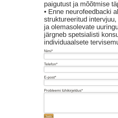
paigutust ja mõõtmise tä
• Enne neurofeedbacki a
struktureeritud intervju
ja olemasolevate uuringu
järgneb spetsialisti kons
individuaalsete tervise
Nimi*
Telefon*
E-post*
Probleemi lühikirjeldus*