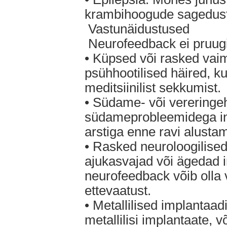
krambihoogude sagedust
Vastunäidustused
Neurofeedback ei pruugi 
• Küpsed või rasked vai
psühhootilised häired, k
meditsiinilist sekkumist.
• Südame- või vereringe
südameprobleemidega in
arstiga enne ravi alustam
• Rasked neuroloogilise
ajukasvajad või ägedad i
neurofeedback võib olla 
ettevaatust.
• Metallilised implantaad
metallilisi implantaate, 