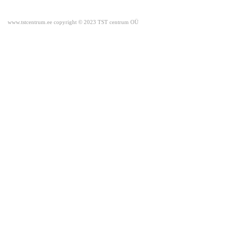
www.tstcentrum.ee copyright © 2023 TST centrum OÜ