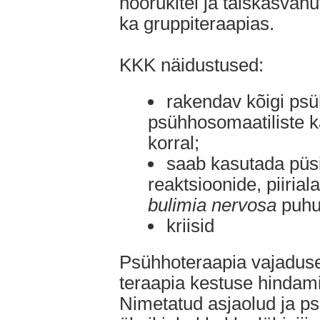
noorukitel ja täiskasvanu
ka gruppiteraapias.
KKK näidustused:
rakendav kõigi ps
psühhosomaatiliste ka
korral;
saab kasutada püs
reaktsioonide, piirial
bulimia nervosa
puhu
kriisid
Psühhoteraapia vajaduse
teraapia kestuse hindami
Nimetatud asjaolud ja ps