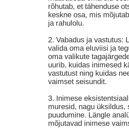
rõhutab, et tähenduse ot
keskne osa, mis mõjutab
ja rahulolu.
2. Vabadus ja vastutus:
valida oma eluviisi ja te
oma valikute tagajärgede
uurib, kuidas inimesed k
vastutust ning kuidas n
vaimset seisundit.
3. Inimese eksistentsiaa
muresid, nagu üksildus, 
puudumine. Längle anal
mõjutavad inimese vaimset