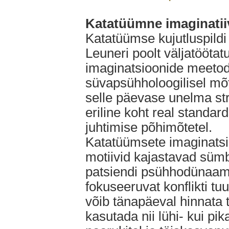
Katatüümne imaginatii
Katatüümse kujutluspild
Leuneri poolt väljatöötat
imaginatsioonide meetod
süvapsühholoogilisel mõtt
selle päevase unelma str
eriline koht real standard
juhtimise põhimõtetel.
Katatüümsete imaginatsio
motiivid kajastavad sümbol
patsiendi psühhodünaamik
fokuseeruvat konflikti tuu
võib tänapäeval hinnata 
kasutada nii lühi- kui pik