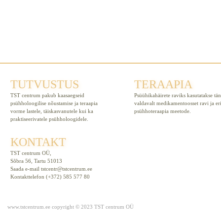
TUTVUSTUS
TERAAPIA
TST centrum pakub kaasaegseid
Psüühikahäirete raviks kasutatakse tä
psühholoogilise nõustamise ja teraapia
valdavalt medikamentoosset ravi ja er
vorme lastele, täiskasvanutele kui ka
psühhoteraapia meetode.
praktiseerivatele psühholoogidele.
KONTAKT
TST centrum OÜ,
Sõbra 56, Tartu 51013
Saada e-mail
tstcentr@tstcentrum.ee
Kontakttelefon (+372) 585 577 80
www.tstcentrum.ee copyright © 2023 TST centrum OÜ