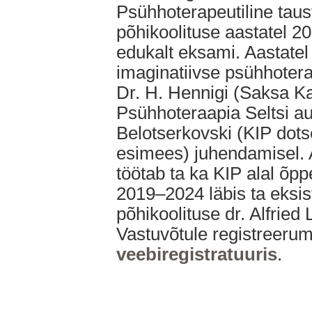
Psühhoterapeutiline taus
põhikoolituse aastatel 20
edukalt eksami. Aastate
imaginatiivse psühhotera
Dr. H. Hennigi (Saksa K
Psühhoteraapia Seltsi au
Belotserkovski (KIP dotsen
esimees) juhendamisel. A
töötab ta ka KIP alal õpp
2019–2024 läbis ta eksis
põhikoolituse dr. Alfried
Vastuvõtule registreeru
veebiregistratuuris
.
Psühhiaatria ja psühhoteraapia keskus