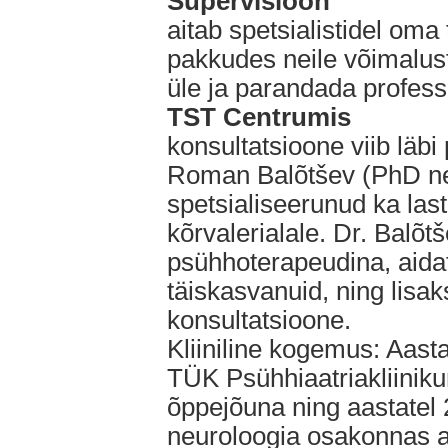
Supervisioon
aitab spetsialistidel oma 
pakkudes neile võimalus
üle ja parandada profess
TST Centrumis
konsultatsioone viib läb
Roman Balõtšev (PhD ne
spetsialiseerunud ka last
kõrvalerialale. Dr. Balõt
psühhoterapeudina, aidate
täiskasvanuid, ning lisak
konsultatsioone.
Kliiniline kogemus: Aast
TÜK Psühhiaatriakliiniku
õppejõuna ning aastate
neuroloogia osakonnas a