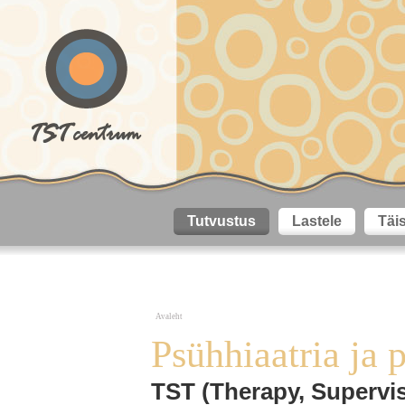
Tutvustus
Lastele
Täi
Avaleht
Psühhiaatria ja 
TST (Therapy, Supervi