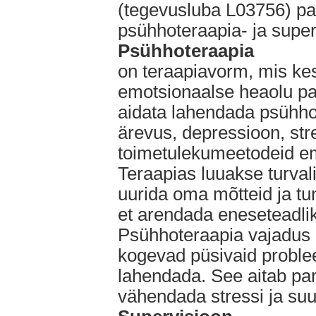
(tegevusluba L03756) pa
psühhoteraapia- ja super
Psühhoteraapia
on teraapiavorm, mis ke
emotsionaalse heaolu pa
aidata lahendada psühho
ärevus, depressioon, str
toimetulekumeetodeid em
Teraapias luuakse turval
uurida oma mõtteid ja tun
et arendada eneseteadlik
Psühhoteraapia vajadus on
kogevad püsivaid proble
lahendada. See aitab par
vähendada stressi ja suu